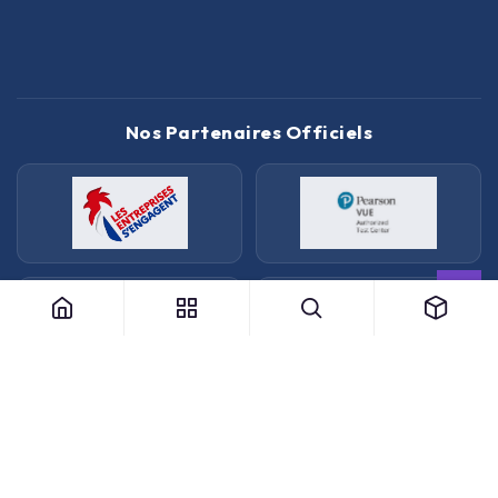
Nos Partenaires Officiels
Bon d'examen AWS AI Practitioner