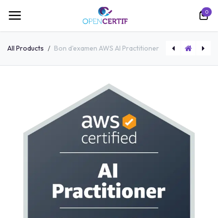
跳至内容
0
All Products
Bon d'examen AWS AI Practitioner
Bon d'examen multi Versant + proctor
Cours en ligne SWIFT