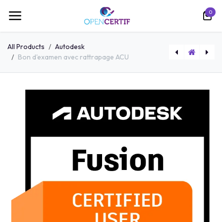
跳至内容
0
All Products
Autodesk
Bon d'examen avec rattrapage ACU
Cours en ligne CCST
Cours en ligne CCS Critical Career Skills