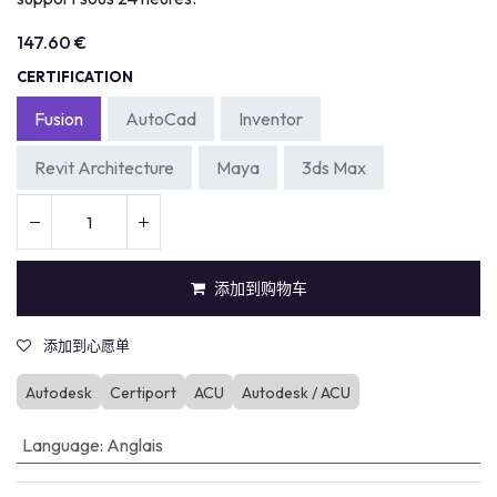
147.60
€
CERTIFICATION
Fusion
AutoCad
Inventor
Revit Architecture
Maya
3ds Max
添加到购物车
添加到心愿单
Autodesk
Certiport
ACU
Autodesk / ACU
Language
:
Anglais