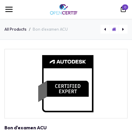
跳至内容
0
All Products
Bon d'examen ACU
Formation Power BI - 2 jours (23-24 Février 2026)
Bon d'examen ACU