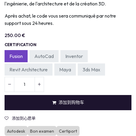
l'ingénierie, de l'architecture et de la création 3D.
Après achat, le code vous sera communiqué par notre
support sous 24 heures.
250.00
€
CERTIFICATION
Fusion
AutoCad
Inventor
Revit Architecture
Maya
3ds Max
添加到购物车
添加到心愿单
Autodesk
Bon examen
Certiport