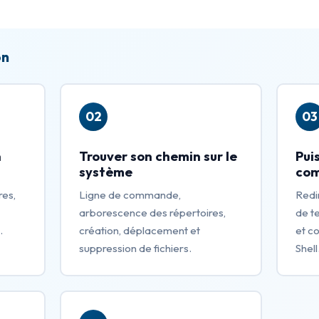
on
02
03
n
Trouver son chemin sur le
Pui
système
co
res,
Ligne de commande,
Redir
arborescence des répertoires,
de t
.
création, déplacement et
et c
suppression de fichiers.
Shell