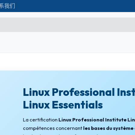
系我们
Formations
Matériel IT
联系我们
Microsoft Excel Débutant
Microsoft Excel Associate
Microsoft Excel Expert
Linux Professional Ins
Power Bi
Linux Essentials
Création d'entreprise
Création de Site
La certification
Linux Professional Institute Li
compétences concernant
les bases du système 
Webmarketing & Réseaux