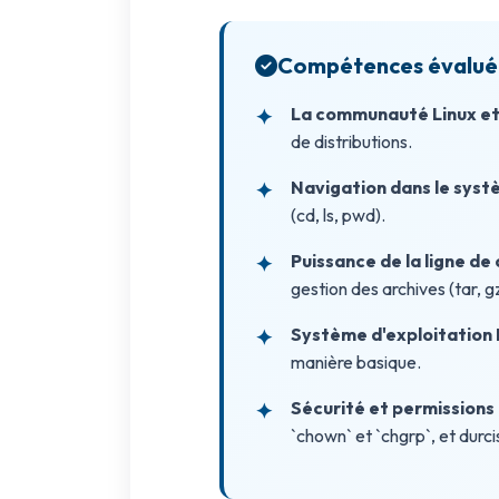
Compétences évalué
La communauté Linux et 
de distributions.
Navigation dans le syst
(cd, ls, pwd).
Puissance de la ligne d
gestion des archives (tar, g
Système d'exploitation L
manière basique.
Sécurité et permissions 
`chown` et `chgrp`, et durc