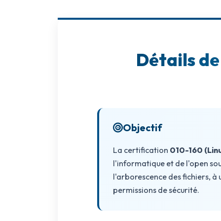
AWS
Meta
Détails de
Oracle
Versant
Agrisciences
ccs
Objectif
wordpress
La certification
010-160 (Linu
CISSP
l'informatique et de l'open so
axelos
l'arborescence des fichiers, à 
permissions de sécurité.