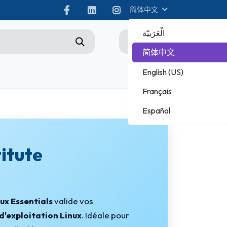
简体中文
الْعَرَبيّة
0
简体中文
English (US)
Championship
Français
ADOBE
Español
MICROSOFT
titute
nux Essentials
valide vos
d'exploitation Linux
. Idéale pour