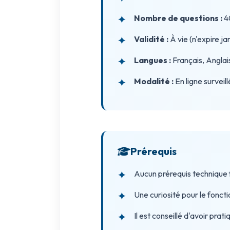
Nombre de questions :
40
Validité :
À vie (n'expire ja
Langues :
Français, Anglai
Modalité :
En ligne survei
Prérequis
Aucun prérequis technique 
Une curiosité pour le fonc
Il est conseillé d'avoir pra