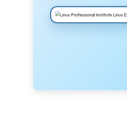
Terraform
DevOps
servicenow
Apple
Ec-Council
Autodesk
ESB
ITS
Intuit
IC3
CSB
NetAPP