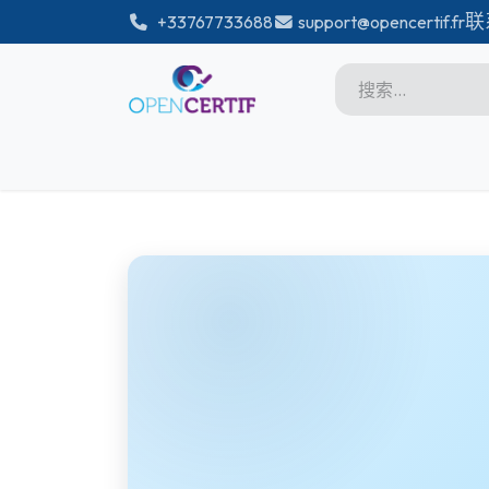
跳至内容
联
͏
+33767733688
support@opencertif.fr
首页
Certifications
商店
Microsoft
Unity
Adobe
PMI
linux
GitHub
DataBricks-certif