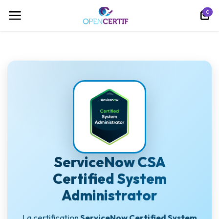
跳至内容
0
ServiceNow CSA
Certified System
Administrator
La certification
ServiceNow Certified System