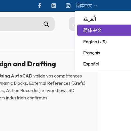
简体中文
الْعَرَبيّة
0
简体中文
English (US)
hampionship
Français
ADOBE
sign and Drafting
Español
MICROSOFT
 Using AutoCAD
valide vos compétences
namic Blocks, External References (Xrefs),
ttes, Action Recorder) et workflows 3D
s industriels confirmés.