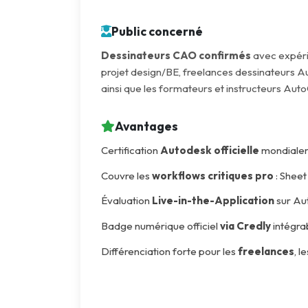
Public concerné
Dessinateurs CAO confirmés
avec expéri
projet design/BE, freelances dessinateurs A
ainsi que les formateurs et instructeurs Aut
Avantages
Certification
Autodesk officielle
mondialeme
Couvre les
workflows critiques pro
: Sheet
Évaluation
Live-in-the-Application
sur Au
Badge numérique officiel
via Credly
intégrab
Différenciation forte pour les
freelances
, l