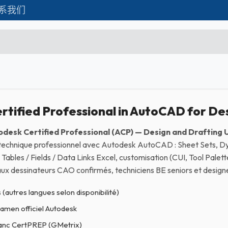
系我们
Formations
Matériel IT
联系我们
C
Microsoft Excel Débutant
rtified Professional in AutoCAD for De
Microsoft Excel Associate
desk Certified Professional (ACP) — Design and Drafting
Microsoft Excel Expert
technique professionnel avec Autodesk AutoCAD : Sheet Sets, Dy
Tables / Fields / Data Links Excel, customisation (CUI, Tool Pale
Power Bi
ux dessinateurs CAO confirmés, techniciens BE seniors et designer
Création d'entreprise
 (autres langues selon disponibilité)
Création de Site
amen officiel Autodesk
Webmarketing & Réseaux
lanc CertPREP (GMetrix)