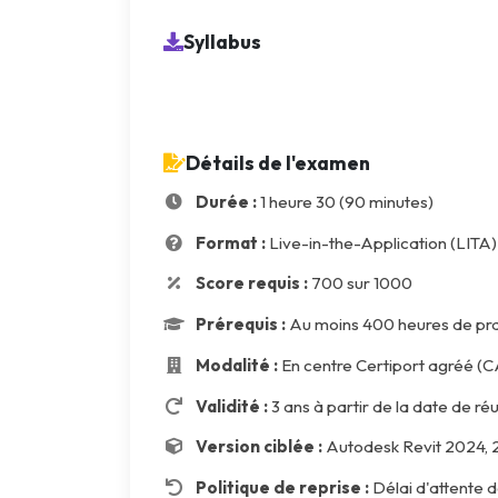
Syllabus
Détails de l'examen
Durée :
1 heure 30 (90 minutes)
Format :
Live-in-the-Application (LITA) 
Score requis :
700 sur 1000
Prérequis :
Au moins 400 heures de p
Modalité :
En centre Certiport agréé (
Validité :
3 ans à partir de la date de ré
Version ciblée :
Autodesk Revit 2024, 
Politique de reprise :
Délai d'attente d