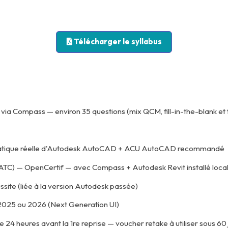
Télécharger le syllabus
via Compass — environ 35 questions (mix QCM, fill-in-the-blank et 
ratique réelle d'Autodesk AutoCAD + ACU AutoCAD recommandé
CATC) — OpenCertif — avec Compass + Autodesk Revit installé lo
ussite (liée à la version Autodesk passée)
2025 ou 2026 (Next Generation UI)
e 24 heures avant la 1re reprise — voucher retake à utiliser sous 60