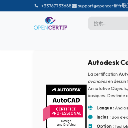
跳至内容
联
͏
+33767733688
support@opencertif.fr
首页
Certifications
商店
Microsoft
Autodesk Ce
Unity
La certification
Auto
Adobe
avancées
en dessin 
Annotative Objects, 
PMI
basiques. Destinée a
linux
Langue :
Anglais
GitHub
Inclus :
Bon d'ex
DataBricks-certif
Option :
Test b