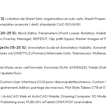
%) :
création de Sheet Sets, organisation en sub-sets, Sheet Proper
 Templates avancés (.dwt), standards CAD ISO/ANSI
20-25 %) :
Block Editor, Parameters (Point, Linear, Rotation, Visibil
t vs Overlay, Manager, REFEDIT, Clip, path types), Raster Images et
cts (15-20 %) :
Annotation Scale et Annotation Visibility, Annot
tyles via DIMSTYLE (Primary/Alternate Units, Tolerances), Multilea
le Styles avec cell formats, formulas (SUM, AVERAGE), Fields (Date
ec Update/Sync
Custom User Interface (CUI) pour ribbon/palettes/menus, Custom 
istrement, édition, partage de macros), Plot Style Tables CTB et 
 :
AutoCAD Web et AutoCAD Mobile, Drawing Compare, 3D Modeling
ch Publishing avec PUBLISH, ePublish DWF/PDF searchable