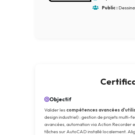
Terraform
Public :
Dessinat
DevOps
servicenow
Apple
Ec-Council
Autodesk
ESB
Certifi
ITS
Objectif
Intuit
Valider les
compétences avancées d'util
IC3
design industriel) : gestion de projets multi
CSB
avancées, automation via Action Recorder e
tâches sur AutoCAD installé localement. Al
NetAPP