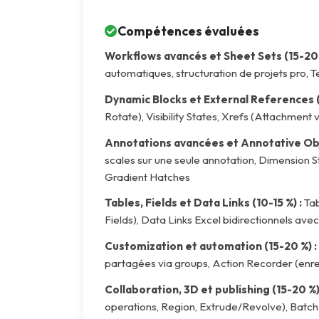
AWS
Compétences évaluées
Meta
Workflows avancés et Sheet Sets (15-20 
automatiques, structuration de projets pro,
Oracle
Dynamic Blocks et External References (
Versant
Rotate), Visibility States, Xrefs (Attachmen
Agrisciences
Annotations avancées et Annotative Obje
scales sur une seule annotation, Dimension S
ccs
Gradient Hatches
wordpress
Tables, Fields et Data Links (10-15 %) :
Tab
CISSP
Fields), Data Links Excel bidirectionnels av
axelos
Customization et automation (15-20 %) :
partagées via groups, Action Recorder (enreg
Collaboration, 3D et publishing (15-20 %)
operations, Region, Extrude/Revolve), Bat