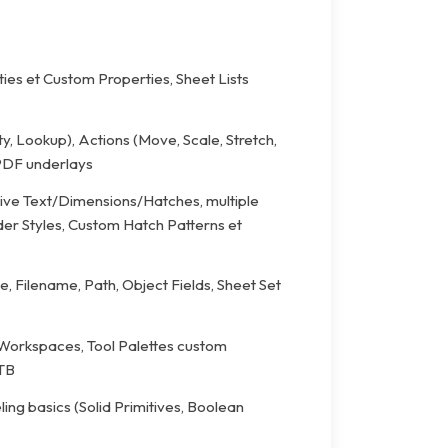
ties et Custom Properties, Sheet Lists
ity, Lookup), Actions (Move, Scale, Stretch,
 PDF underlays
ative Text/Dimensions/Hatches, multiple
der Styles, Custom Hatch Patterns et
, Filename, Path, Object Fields, Sheet Set
Workspaces, Tool Palettes custom
STB
 basics (Solid Primitives, Boolean