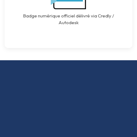
Badge numérique officiel délivré via Credly /
Autodesk