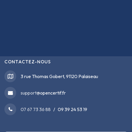
CONTACTEZ-NOUS
3 rue Thomas Gobert, 91120 Palaiseau
support@
opencertif.fr
07 67 73 36 88
/ 09 39 24 53 19