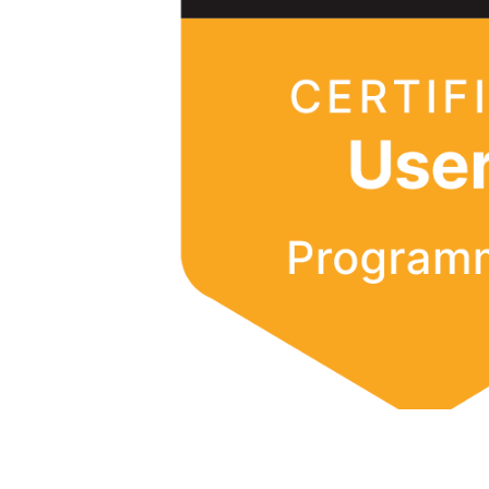
Terraform
DevOps
ServiceNow
Apple
Ec-Council
Autodesk
ESB
ITS
Intuit
IC3
CSB
CISCO