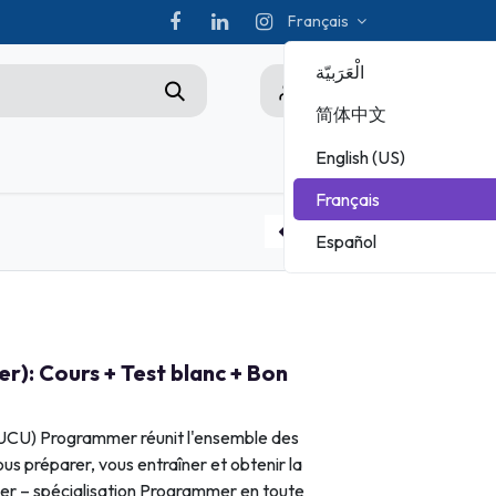
Français
الْعَرَبيّة
0
简体中文
English (US)
ez-nous
Championship
Français
CHAMPIONNAT ADOBE
Español
MICROSOFT
Pack MOS : Cours + Test blanc + Bon d'examen Rattrapage
): Cours + Test blanc + Bon
(UCU) Programmer réunit l'ensemble des
us préparer, vous entraîner et obtenir la
User – spécialisation Programmer en toute