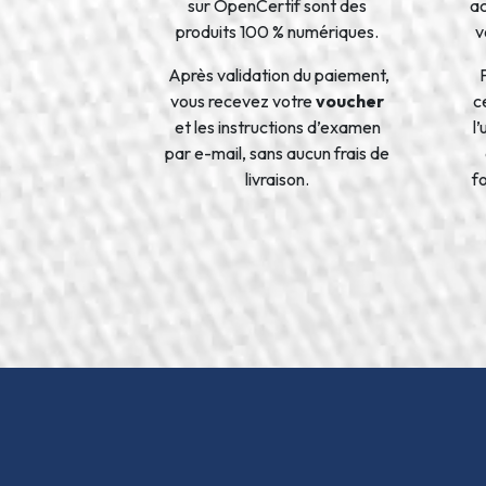
sur OpenCertif sont des
a
produits 100 % numériques.
v
Après validation du paiement,
vous recevez votre
voucher
ce
et les instructions d’examen
l
par e-mail, sans aucun frais de
livraison.
f