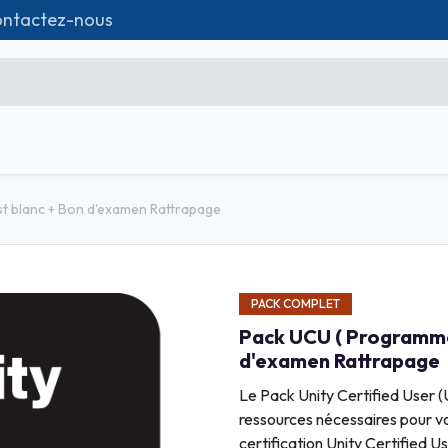
ntactez-nous
tique
Formations
Matériel IT
Contact
Microsoft Excel Débutant
t blanc + Bon d'examen Rattrapage
Microsoft Excel Associate
Microsoft Excel Expert
PACK COMPLET
Power Bi
Pack UCU ( Programmer
Création d'entreprise
d'examen Rattrapage
Création de Site
Le Pack Unity Certified User 
ressources nécessaires pour vo
Webmarketing & Réseaux
certification Unity Certified 