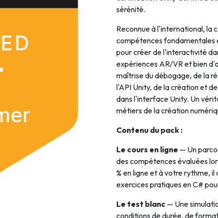
sérénité.
Intelligence Artificielle
Reconnue à l'international, la
compétences fondamentales e
pour créer de l'interactivité dan
expériences AR/VR et bien d'au
maîtrise du débogage, de la ré
l'API Unity, de la création et d
dans l'interface Unity. Un véri
métiers de la création numériq
Contenu du pack :
Le cours en ligne
— Un parcou
des compétences évaluées lo
% en ligne et à votre rythme, 
exercices pratiques en C# pou
Le test blanc
— Une simulatio
conditions de durée, de format e