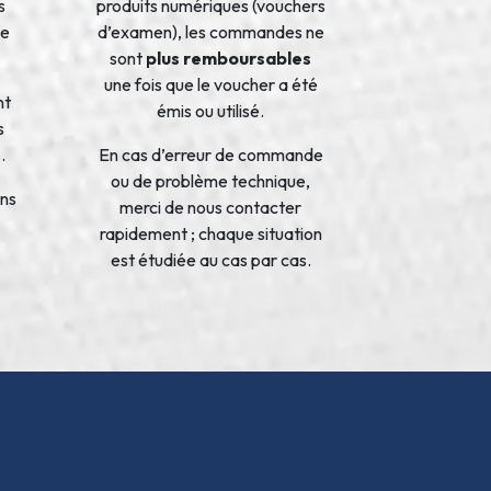
s
produits numériques (vouchers
de
d’examen), les commandes ne
sont
plus remboursables
une fois que le voucher a été
nt
émis ou utilisé.
s
.
En cas d’erreur de commande
ou de problème technique,
ons
merci de nous contacter
rapidement ; chaque situation
est étudiée au cas par cas.