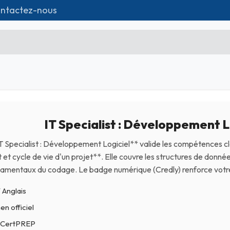
ntactez-nous
utique
Formations
Matériel IT
Contac
Microsoft Excel Débutant
IT Specialist : Développement L
Microsoft Excel Associate
Microsoft Excel Expert
IT Specialist : Développement Logiciel** valide les compétences cl
 cycle de vie d'un projet**. Elle couvre les structures de données,
Power Bi
amentaux du codage. Le badge numérique (Credly) renforce votre 
Création d'entreprise
 Anglais
Création de Site
n officiel
Webmarketing & Réseaux
c CertPREP