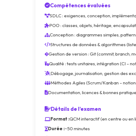
Compétences évaluées
AWS
SDLC : exigences, conception, implémentat
Meta
POO : classes, objets, héritage, encapsul
Oracle
Conception : diagrammes simples, pattern
Structures de données & algorithmes (listes
Versant
Gestion de version : Git (commit, branch, 
Agrisciences
Qualité : tests unitaires, intégration (CI – 
IA
Débogage, journalisation, gestion des ex
wordpress
Méthodes Agiles (Scrum/Kanban – notions),
CISSP
Documentation, licences & bonnes pratiqu
ITIL
Détails de l’examen
Format :
QCM interactif (en centre ou en l
Durée :
~50 minutes