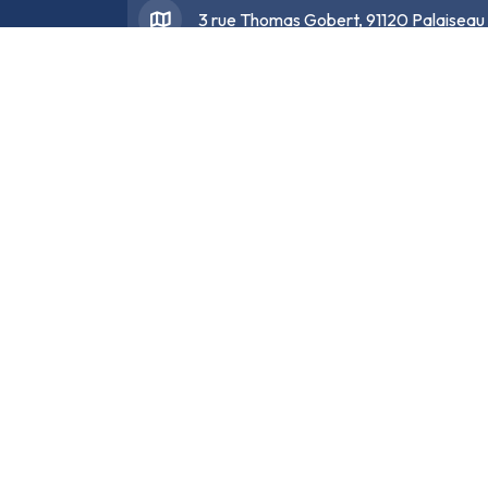
3 rue Thomas Gobert, 91120 Palaiseau
support@
opencertif.fr
07 67 73 36 88
/ 09 39 24 53 19