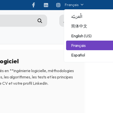
Français
الْعَرَبيّة
0
简体中文
English (US)
tez-nous
Championship
Français
CHAMPIONNAT ADOBE
Español
ogiciel
MICROSOFT
és en **ingénierie logicielle, méthodologies
 les algorithmes, les tests et les principes
CV et votre profil LinkedIn.