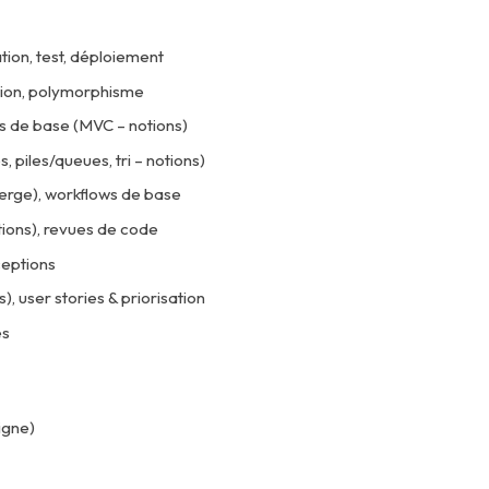
ion, test, déploiement
ation, polymorphisme
s de base (MVC – notions)
, piles/queues, tri – notions)
merge), workflows de base
notions), revues de code
ceptions
 user stories & priorisation
es
igne)