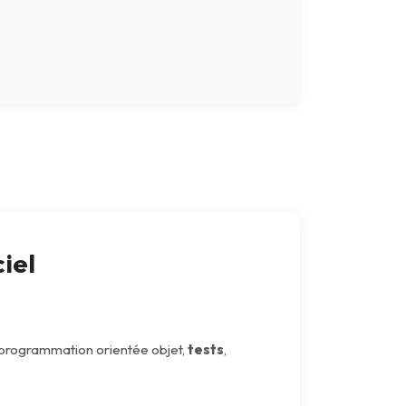
iel
, programmation orientée objet,
tests
,