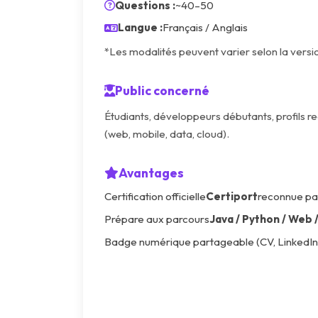
Questions :
~40–50
Langue :
Français / Anglais
*Les modalités peuvent varier selon la versi
Public concerné
Étudiants, développeurs débutants, profils r
(web, mobile, data, cloud).
Avantages
Certification officielle
Certiport
reconnue par
Prépare aux parcours
Java / Python / Web
Badge numérique partageable (CV, LinkedIn, 