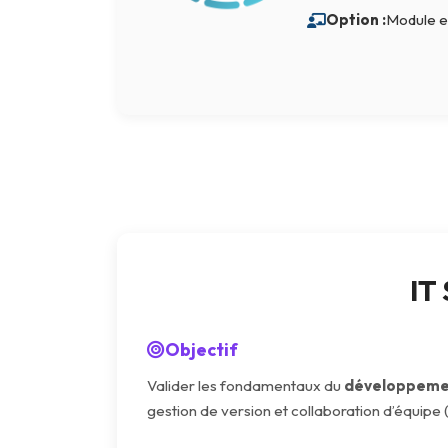
Option :
Module e
Terraform
DevOps
ServiceNow
Apple
Ec-Council
Autodesk
ESB
IT
ITS
Intuit
Objectif
IC3
Valider les fondamentaux du
développemen
CSB
gestion de version et collaboration d’équipe 
CISCO