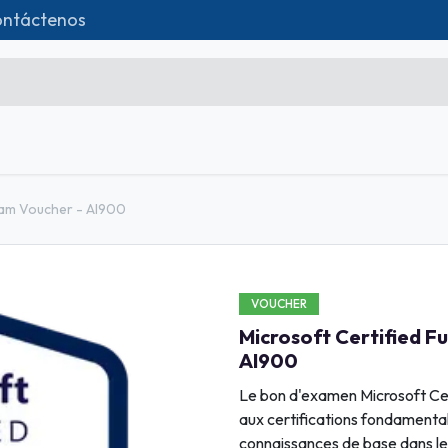
ntáctenos
da
Formations
Matériel IT
Contácteno
Microsoft Excel Débutant
xam Voucher - AI900
Microsoft Excel Associate
Microsoft Excel Expert
VOUCHER
Power Bi
Microsoft Certified 
Création d'entreprise
AI900
Création de Site
Le bon d'examen Microsoft Ce
aux certifications fondamental
Webmarketing & Réseaux
connaissances de base dans les