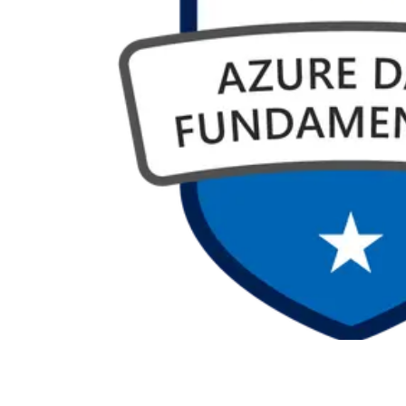
Terraform
DevOps
servicenow
Apple
Ec-Council
Autodesk
ESB
ITS
Intuit
IC3
CSB
NetAPP