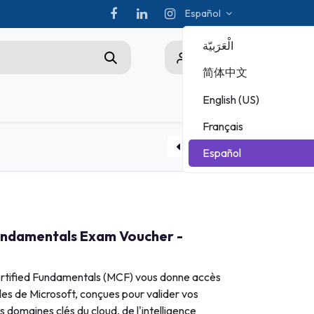
Español
الْعَرَبيّة
0
简体中文
English (US)
s
Championship
Français
ADOBE
Español
MICROSOFT
Microsoft Certified Fundamentals Exam Voucher + Retake- AI 900
MOS Exam Voucher with Retake
Fundamentals Exam Voucher -
rtified Fundamentals (MCF) vous donne accès
es de Microsoft, conçues pour valider vos
 domaines clés du cloud, de l'intelligence