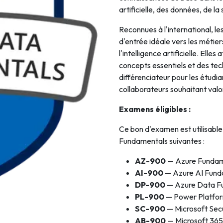
artificielle, des données, de la
Intelligence Artificielle
Reconnues à l'international, le
d'entrée idéale vers les métier
l'intelligence artificielle. Ell
concepts essentiels et des tec
différenciateur pour les étudia
collaborateurs souhaitant val
Examens éligibles :
Ce bon d'examen est utilisable 
Fundamentals suivantes :
AZ-900
— Azure Fundam
AI-900
— Azure AI Fund
DP-900
— Azure Data F
PL-900
— Power Platfo
SC-900
— Microsoft Secu
AB-900
— Microsoft 365