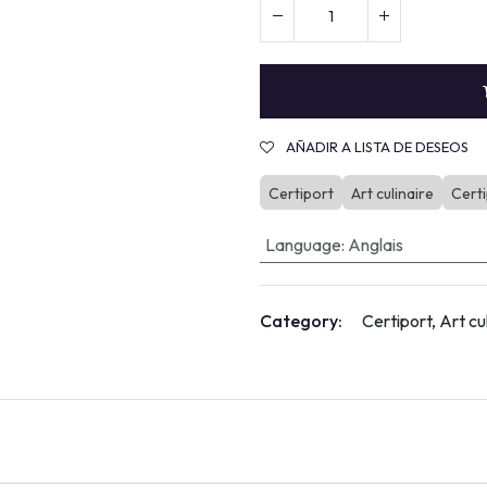
AÑADIR A LISTA DE DESEOS
Certiport
Art culinaire
Certi
Language
:
Anglais
Category:
Certiport, Art cu