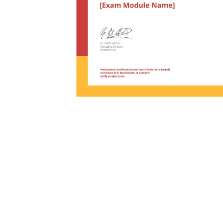
Terraform
DevOps
servicenow
Apple
Ec-Council
Autodesk
ESB
ITS
Intuit
IC3
CSB
NetAPP