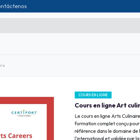
ntáctenos
da
Formations
Matériel IT
Contácteno
Microsoft Excel Débutant
ire
Microsoft Excel Associate
Microsoft Excel Expert
COURS EN LIGNE
Power Bi
Cours en ligne Art culi
Création d'entreprise
Le cours en ligne Arts Culinair
Création de Site
formation complet conçu pour 
référence dans le domaine de l
Webmarketing & Réseaux
l'international et validée par 