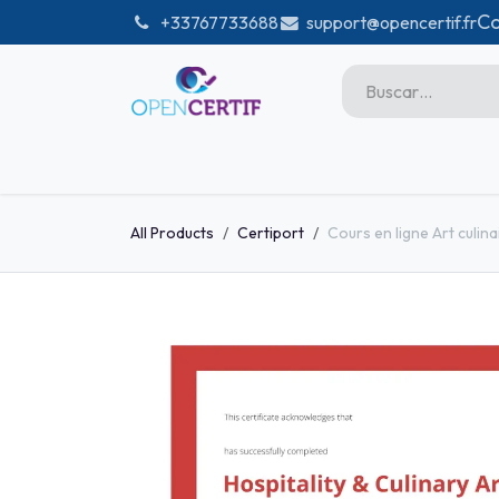
Ir al contenido
Co
͏
+33767733688
support@opencertif.fr
Inicio
Certifications
Tien
Microsoft
All Products
Certiport
Cours en ligne Art culina
Unity
Adobe
PMI
linux
GitHub
DataBricks-certif