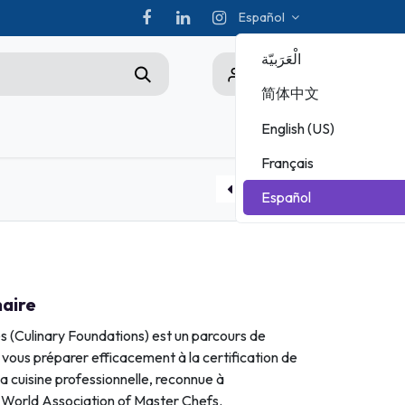
Español
الْعَرَبيّة
0
简体中文
English (US)
s
Championship
Français
ADOBE
Español
MICROSOFT
Test blanc Art culinaire
naire
es (Culinary Foundations) est un parcours de
vous préparer efficacement à la certification de
a cuisine professionnelle, reconnue à
la World Association of Master Chefs.