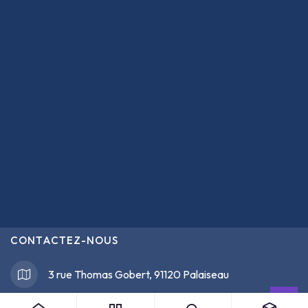
CONTACTEZ-NOUS
3 rue Thomas Gobert, 91120 Palaiseau
Adobe Certified Professional Exam Voucher