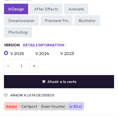
InDesign
After Effects
Animate
Dreamweaver
Premiere Pro
Illustrator
Photoshop
VERSION
DETAILS INFORMATION
V 2025
V 2024
V 2023
Añadir a la cesta
AÑADIR A LISTA DE DESEOS
Adobe
Certiport
Exam Voucher
(v 20.x)