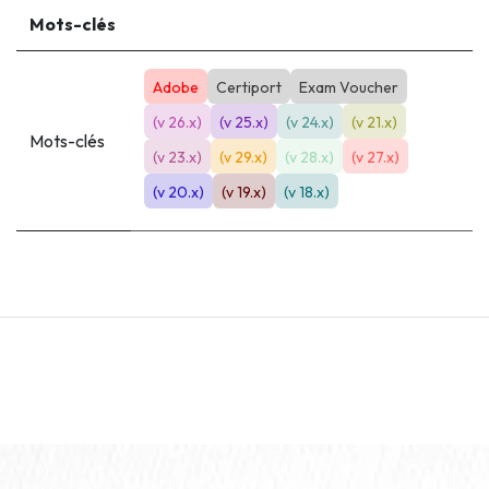
Mots-clés
Adobe
Certiport
Exam Voucher
(v 26.x)
(v 25.x)
(v 24.x)
(v 21.x)
Mots-clés
(v 23.x)
(v 29.x)
(v 28.x)
(v 27.x)
(v 20.x)
(v 19.x)
(v 18.x)