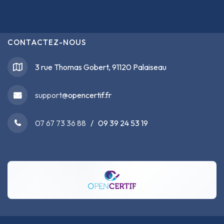
CONTACTEZ-NOUS
3 rue Thomas Gobert, 91120 Palaiseau
support@
opencertif.fr
07 67 73 36 88
/ 09 39 24 53 19