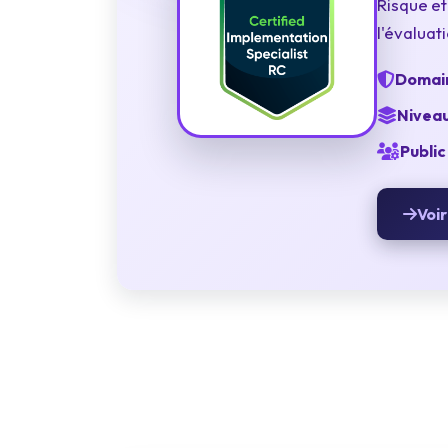
Risque et
Terraform
l'évaluat
DevOps
Domain
ServiceNow
Niveau
Apple
Public 
Ec-Council
Voir
Autodesk
ESB
ITS
Intuit
IC3
CSB
CISCO