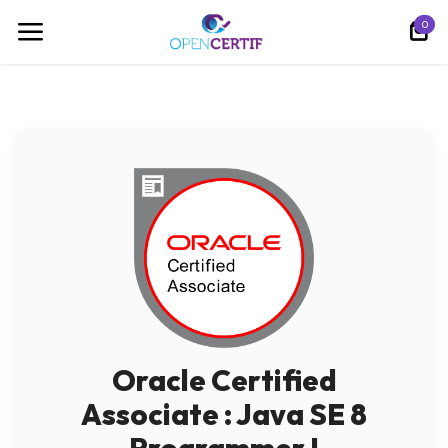
Se rendre au contenu
0
Oracle Certified
Associate : Java SE 8