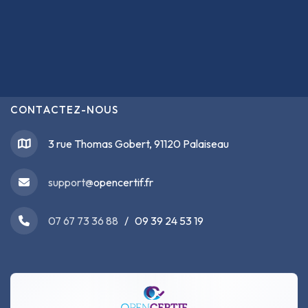
CONTACTEZ-NOUS
3 rue Thomas Gobert, 91120 Palaiseau
support@
opencertif.fr
07 67 73 36 88
/ 09 39 24 53 19