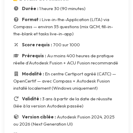
Durée :
1 heure 30 (90 minutes)
Format :
Live-in-the-Application (LITA) via
Compass — environ 35 questions (mix QCM, fill-in-
the-blank et tasks live-in-app)
Score requis :
700 sur 1000
Prérequis :
Au moins 400 heures de pratique
réelle d'Autodesk Fusion + ACU Fusion recommandé
Modalité :
En centre Certiport agréé (CATC) —
OpenCertif — avec Compass + Autodesk Fusion
installé localement (Windows uniquement)
Validité :
3 ans à partir de la date de réussite
(liée à la version Autodesk passée)
Version ciblée :
Autodesk Fusion 2024, 2025
ou 2026 (Next Generation UI)