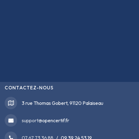
CONTACTEZ-NOUS
3 rue Thomas Gobert, 91120 Palaiseau
support@
opencertif.fr
07 67 73 36 88
/ 09 39 24 53 19