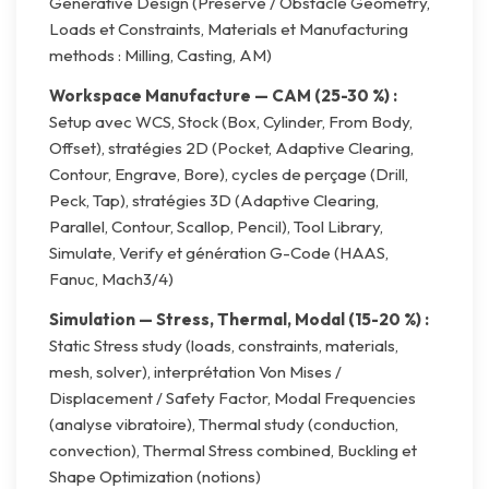
Generative Design (Preserve / Obstacle Geometry,
Loads et Constraints, Materials et Manufacturing
methods : Milling, Casting, AM)
Workspace Manufacture — CAM (25-30 %) :
Setup avec WCS, Stock (Box, Cylinder, From Body,
Offset), stratégies 2D (Pocket, Adaptive Clearing,
Contour, Engrave, Bore), cycles de perçage (Drill,
Peck, Tap), stratégies 3D (Adaptive Clearing,
Parallel, Contour, Scallop, Pencil), Tool Library,
Simulate, Verify et génération G-Code (HAAS,
Fanuc, Mach3/4)
Simulation — Stress, Thermal, Modal (15-20 %) :
Static Stress study (loads, constraints, materials,
mesh, solver), interprétation Von Mises /
Displacement / Safety Factor, Modal Frequencies
(analyse vibratoire), Thermal study (conduction,
convection), Thermal Stress combined, Buckling et
Shape Optimization (notions)