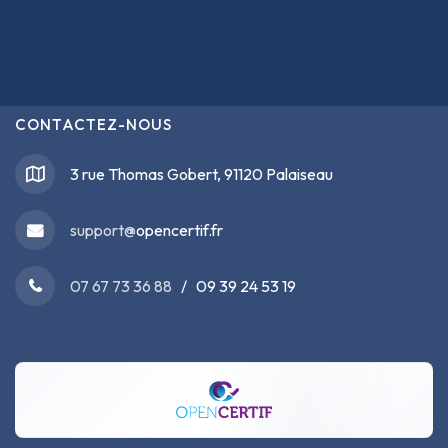
CONTACTEZ-NOUS
3 rue Thomas Gobert, 91120 Palaiseau
support@
opencertif.fr
07 67 73 36 88
/ 09 39 24 53 19