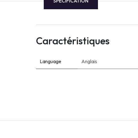
SPECIFICATION
AWS
Meta
Oracle
Caractéristiques
Versant
Agrisciences
Language
Anglais
ccs
wordpress
CISSP
axelos