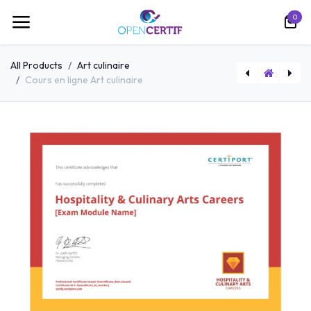
Skip to Content
0
All Products
Art culinaire
Cours en ligne Art culinaire
Test blanc Art culinaire