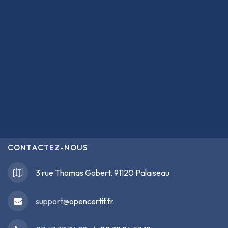
CONTACTEZ-NOUS
3 rue Thomas Gobert, 91120 Palaiseau
support@
opencertif.fr
Bon d'examen avec rattrapage Santé