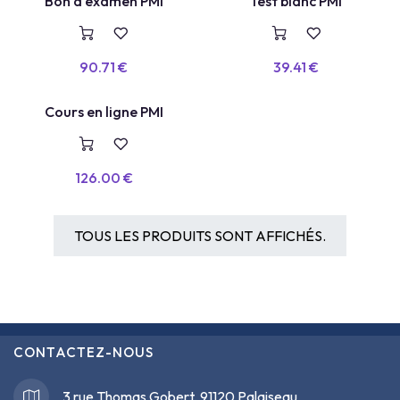
TEST BLANC
Bon d'examen PMI
Test blanc PMI
VOUCHER
90.71
€
39.41
€
COURS EN LIGNE
Cours en ligne PMI
126.00
€
TOUS LES PRODUITS SONT AFFICHÉS.
CONTACTEZ-NOUS
3 rue Thomas Gobert, 91120 Palaiseau