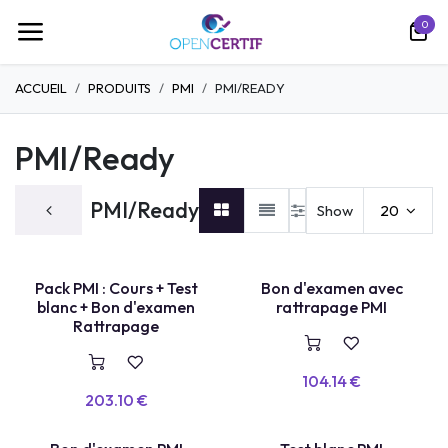
跳至内容
0
ACCUEIL
PRODUITS
PMI
PMI/READY
PMI/Ready
PMI/Ready
Show
20
TEST LABEL
Pack PMI : Cours + Test
Bon d'examen avec
E
X
A
E
N
+
R
E
P
A
S
S
A
G
blanc + Bon d'examen
rattrapage PMI
M
E
Rattrapage
104.14
€
203.10
€