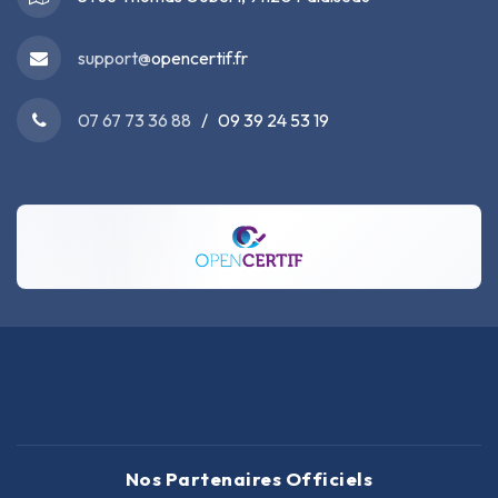
support@
opencertif.fr
07 67 73 36 88
/ 09 39 24 53 19
Nos Partenaires Officiels