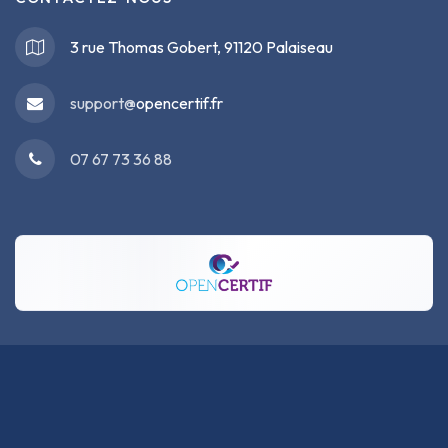
3 rue Thomas Gobert, 91120 Palaiseau
support@
opencertif.fr
07 67 73 36 88