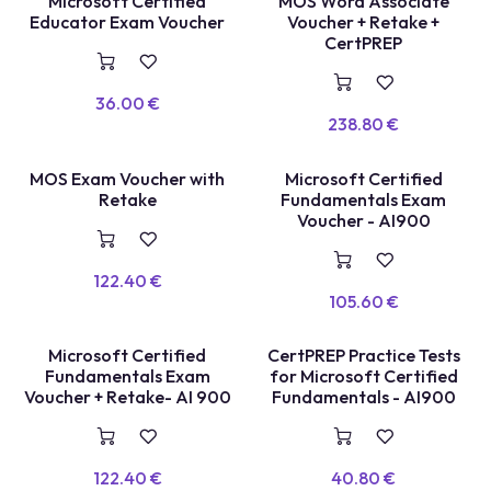
TEST LABEL
Microsoft Certified
MOS Word Associate
VOUCHER
Educator Exam Voucher
Voucher + Retake +
CertPREP
36.00
€
238.80
€
MOS Exam Voucher with
Microsoft Certified
VOUCHER
E
X
A
E
N
+
R
E
P
A
S
S
A
G
Retake
Fundamentals Exam
M
E
Voucher - AI900
122.40
€
105.60
€
TEST BLANC
Microsoft Certified
CertPREP Practice Tests
E
X
A
E
N
+
R
E
P
A
S
S
A
G
Fundamentals Exam
for Microsoft Certified
M
E
Voucher + Retake- AI 900
Fundamentals - AI900
122.40
€
40.80
€