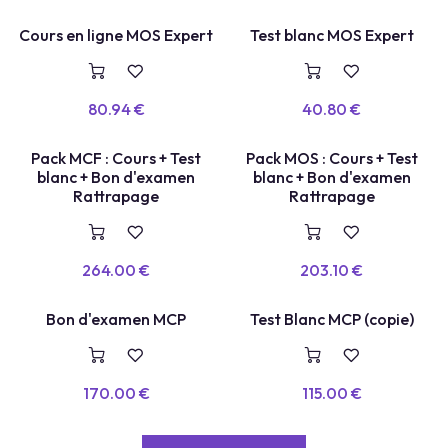
COURS EN LIGNE
TEST BLANC
Cours en ligne MOS Expert
Test blanc MOS Expert
80.94
€
40.80
€
TEST LABEL
TEST LABEL
Pack MCF : Cours + Test
Pack MOS : Cours + Test
blanc + Bon d'examen
blanc + Bon d'examen
Rattrapage
Rattrapage
264.00
€
203.10
€
TEST BLANC
Bon d'examen MCP
Test Blanc MCP (copie)
VOUCHER
170.00
€
115.00
€