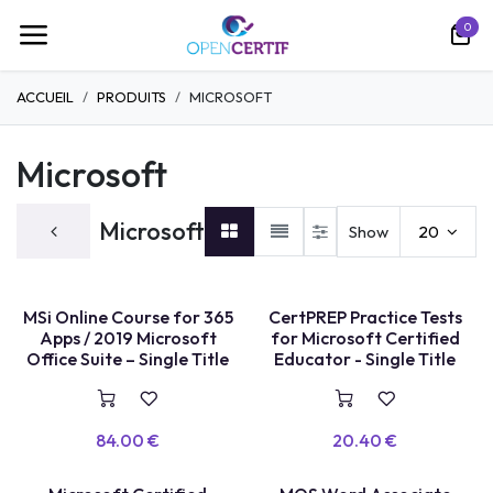
跳至内容
0
ACCUEIL
PRODUITS
MICROSOFT
Microsoft
Microsoft
Show
20
COURS EN LIGNE
TEST BLANC
MSi Online Course for 365
CertPREP Practice Tests
Apps / 2019 Microsoft
for Microsoft Certified
Office Suite – Single Title
Educator - Single Title
84.00
€
20.40
€