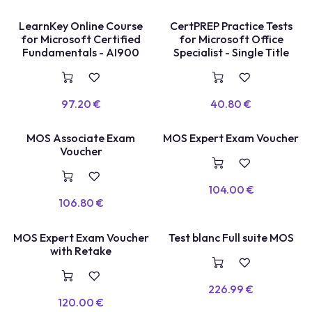
COURS EN LIGNE
TEST BLANC
LearnKey Online Course
CertPREP Practice Tests
for Microsoft Certified
for Microsoft Office
Fundamentals - AI900
Specialist - Single Title
97.20
€
40.80
€
MOS Associate Exam
MOS Expert Exam Voucher
VOUCHER
VOUCHER
Voucher
104.00
€
106.80
€
TEST BLANC
MOS Expert Exam Voucher
Test blanc Full suite MOS
E
X
A
E
N
+
R
E
P
A
S
S
A
G
with Retake
M
E
226.99
€
120.00
€