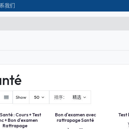
系我们
Formations
Matériel IT
联系我们
C
Microsoft Excel Débutant
Microsoft Excel Associate
anté
Microsoft Excel Expert
Power Bi
Show
50
排序：
精选
Création d'entreprise
Création de Site
TEST BLANC
ABEL
Santé : Cours + Test
Bon d'examen avec
Test
E
X
A
E
N
+
R
E
P
A
S
S
A
G
nc + Bon d'examen
rattrapage Santé
M
E
Webmarketing & Réseaux
Rattrapage