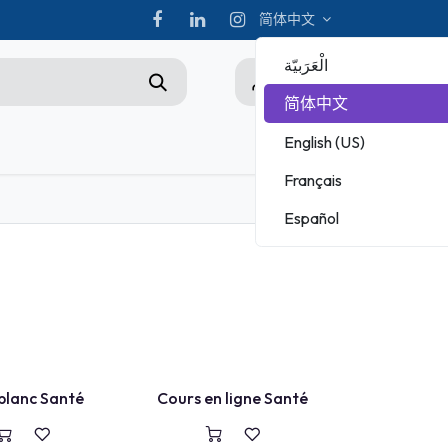
简体中文
الْعَرَبيّة
0
简体中文
English (US)
hampionship
Français
ADOBE
Español
MICROSOFT
COURS EN LIGNE
 blanc Santé
Cours en ligne Santé