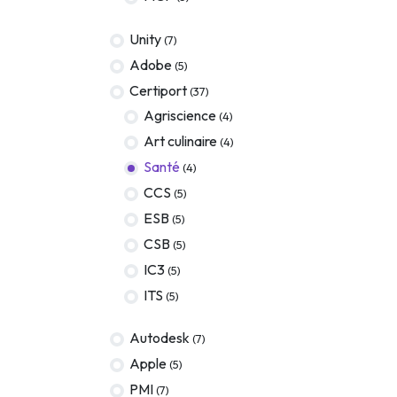
Terraform
Unity
(7)
DevOps
Adobe
(5)
servicenow
Certiport
(37)
Agriscience
(4)
Apple
Art culinaire
(4)
Ec-Council
Santé
(4)
Autodesk
CCS
(5)
ESB
(5)
ESB
CSB
(5)
ITS
IC3
(5)
Intuit
ITS
(5)
IC3
Autodesk
(7)
CSB
Apple
(5)
PMI
(7)
NetAPP