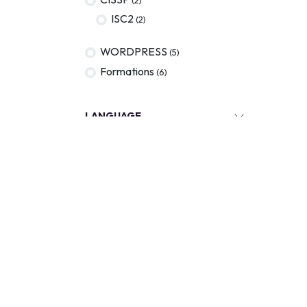
ISC2
(2)
WORDPRESS
(5)
Formations
(6)
LANGUAGE
KEYWORDS
Out of stock