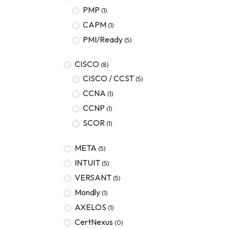
PMP
(1)
AWS
CAPM
(1)
Meta
PMI/Ready
(5)
Oracle
CISCO
(8)
Versant
CISCO / CCST
(5)
CCNA
(1)
Agrisciences
CCNP
(1)
ccs
SCOR
(1)
wordpress
META
(5)
CISSP
INTUIT
(5)
axelos
VERSANT
(5)
Mondly
(1)
AXELOS
(1)
CertNexus
(0)