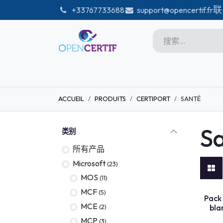
跳至内容
联
͏
+33767733688
support@opencertif.fr
首页
Certifications
商店
ACCUEIL
PRODUITS
CERTIPORT
SANTÉ
Microsoft
Unity
S
类别
Adobe
所有产品
PMI
Microsoft
(23)
linux
MOS
(11)
MCF
(5)
GitHub
TEST L
Pack 
MCE
(2)
bla
DataBricks-certif
MCP
(3)