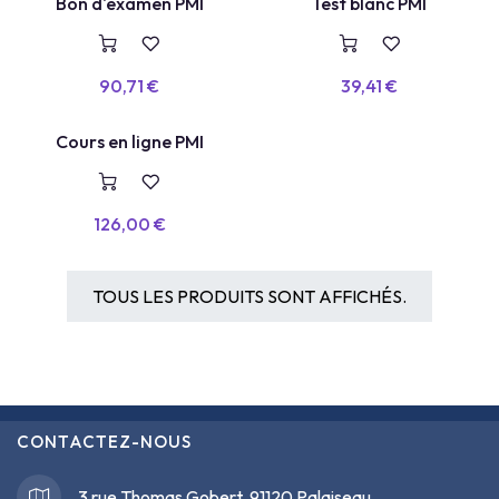
BON D'EXAMEN
TEST BLANC
Bon d'examen PMI
Test blanc PMI
90,71
€
39,41
€
COURS EN LIGNE
Cours en ligne PMI
126,00
€
TOUS LES PRODUITS SONT AFFICHÉS.
CONTACTEZ-NOUS
3 rue Thomas Gobert, 91120 Palaiseau