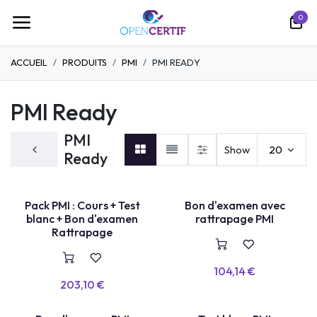
Se rendre au contenu
0
ACCUEIL
PRODUITS
PMI
PMI READY
PMI Ready
PMI
Show
20
Ready
PACK COMPLET
BON + RETAKE
Pack PMI : Cours + Test
Bon d'examen avec
blanc + Bon d'examen
rattrapage PMI
Rattrapage
104,14
€
203,10
€