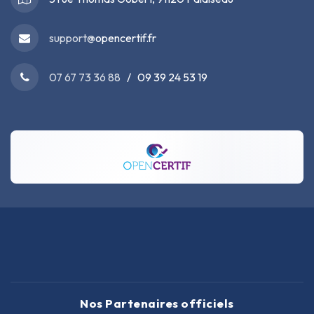
support@
opencertif.fr
07 67 73 36 88
/ 09 39 24 53 19
Nos Partenaires officiels