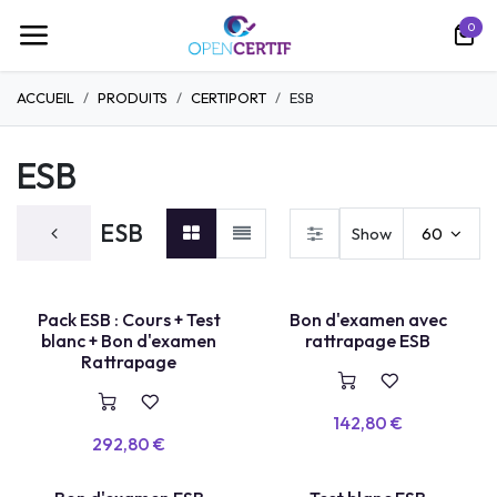
Se rendre au contenu
0
ACCUEIL
PRODUITS
CERTIPORT
ESB
ESB
ESB
Show
60
PACK COMPLET
BON + RETAKE
Pack ESB : Cours + Test
Bon d'examen avec
blanc + Bon d'examen
rattrapage ESB
Rattrapage
142,80
€
292,80
€