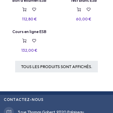
BON D'EXAMEN
TEST BLANC
Bon d'examen ESB
Test blanc ESB
112,80
€
60,00
€
COURS EN LIGNE
Cours en ligne ESB
132,00
€
TOUS LES PRODUITS SONT AFFICHÉS.
CONTACTEZ-NOUS
3 rue Thomas Gobert, 91120 Palaiseau