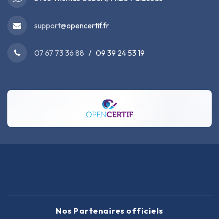
support@
opencertif.fr
07 67 73 36 88
/ 09 39 24 53 19
Nos Partenaires officiels