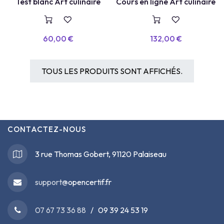
COURS EN LIGNE
TEST BLANC
Test blanc Art culinaire
Cours en ligne Art culinaire
60,00
€
132,00
€
TOUS LES PRODUITS SONT AFFICHÉS.
CONTACTEZ-NOUS
3 rue Thomas Gobert, 91120 Palaiseau
support@
opencertif.fr
07 67 73 36 88
/ 09 39 24 53 19