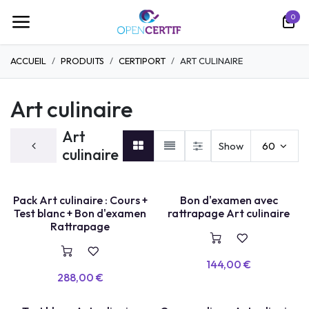
Se rendre au contenu
0
ACCUEIL
PRODUITS
CERTIPORT
ART CULINAIRE
Art culinaire
Art
Show
60
culinaire
PACK COMPLET
BON + RETAKE
Pack Art culinaire : Cours +
Bon d'examen avec
Test blanc + Bon d'examen
rattrapage Art culinaire
Rattrapage
144,00
€
288,00
€