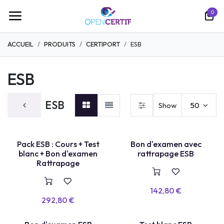
Se rendre au contenu
0
ACCUEIL
PRODUITS
CERTIPORT
ESB
ESB
ESB
Show
50
PACK COMPLET
BON + RETAKE
Pack ESB : Cours + Test
Bon d'examen avec
blanc + Bon d'examen
rattrapage ESB
Rattrapage
142,80
€
292,80
€