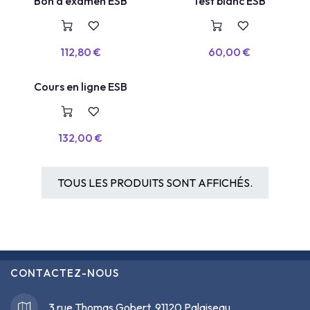
BON D'EXAMEN
TEST BLANC
Bon d'examen ESB
Test blanc ESB
112,80
€
60,00
€
COURS EN LIGNE
Cours en ligne ESB
132,00
€
TOUS LES PRODUITS SONT AFFICHÉS.
CONTACTEZ-NOUS
3 rue Thomas Gobert, 91120 Palaiseau