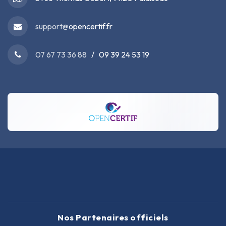
support@
opencertif.fr
07 67 73 36 88
/ 09 39 24 53 19
Nos Partenaires officiels