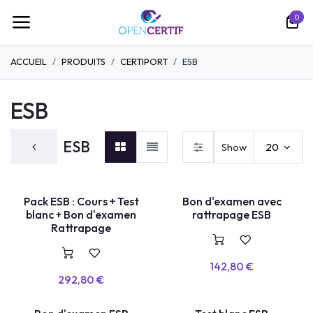
Ir al contenido
0
ACCUEIL
PRODUITS
CERTIPORT
ESB
ESB
ESB
Show
20
TEST LABEL
Pack ESB : Cours + Test
Bon d'examen avec
E
X
A
E
N
+
R
E
P
A
S
S
A
G
blanc + Bon d'examen
rattrapage ESB
M
E
Rattrapage
142,80
€
292,80
€