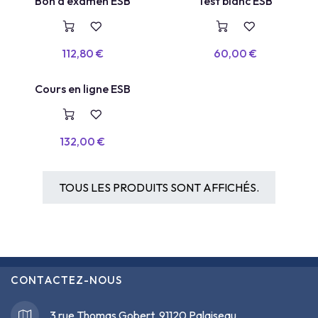
TEST BLANC
Bon d'examen ESB
Test blanc ESB
VOUCHER
112,80
€
60,00
€
COURS EN LIGNE
Cours en ligne ESB
132,00
€
TOUS LES PRODUITS SONT AFFICHÉS.
CONTACTEZ-NOUS
3 rue Thomas Gobert, 91120 Palaiseau