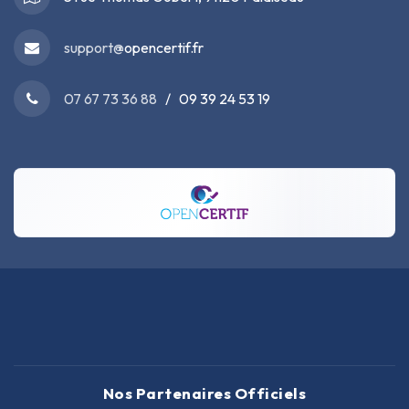
support@
opencertif.fr
07 67 73 36 88
/ 09 39 24 53 19
Nos Partenaires Officiels