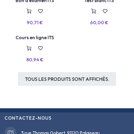
TEST BLANC
Bon d'examen ITS
Test blanc ITS
VOUCHER
90,71
€
60,00
€
COURS EN LIGNE
Cours en ligne ITS
80,94
€
TOUS LES PRODUITS SONT AFFICHÉS.
CONTACTEZ-NOUS
3 rue Thomas Gobert, 91120 Palaiseau