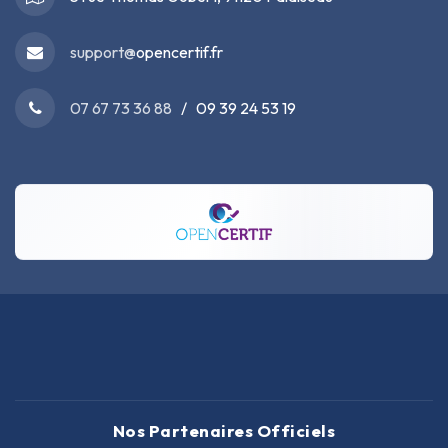
support@
opencertif.fr
07 67 73 36 88
/ 09 39 24 53 19
Nos Partenaires Officiels