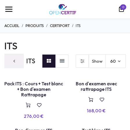
Ir al contenido
0
ACCUEIL
PRODUITS
CERTIPORT
ITS
ITS
ITS
Show
60
TEST LABEL
Pack ITS : Cours + Test blanc
Bon d'examen avec
E
X
A
E
N
+
R
E
P
A
S
S
A
G
+ Bon d'examen
rattrapage ITS
M
E
Rattrapage
168,00
€
276,00
€