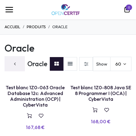
Ir al contenido
0
ACCUEIL
PRODUITS
ORACLE
Oracle
Oracle
Show
60
TEST BLANC
Test blanc 1Z0-063 Oracle
Test blanc 1Z0-808 Java SE
Database 12c: Advanced
8 Programmer I (OCA) |
Administration (OCP) |
CyberVista
CyberVista
168,00
€
167,68
€