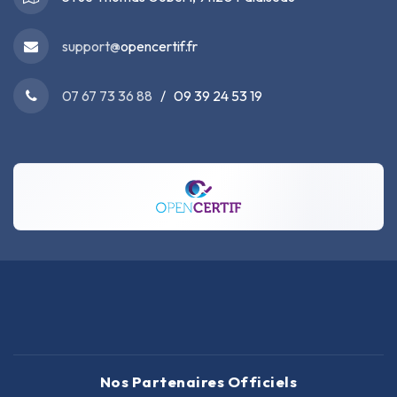
support@
opencertif.fr
07 67 73 36 88
/ 09 39 24 53 19
Nos Partenaires Officiels