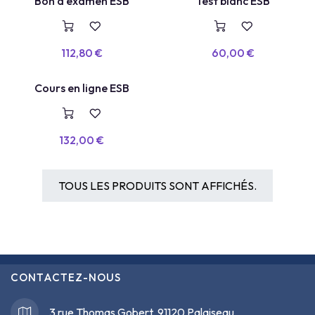
TEST BLANC
Bon d'examen ESB
Test blanc ESB
VOUCHER
112,80
€
60,00
€
COURS EN LIGNE
Cours en ligne ESB
132,00
€
TOUS LES PRODUITS SONT AFFICHÉS.
CONTACTEZ-NOUS
3 rue Thomas Gobert, 91120 Palaiseau