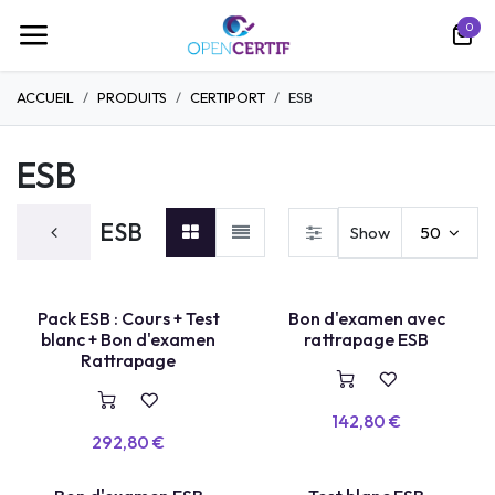
Ir al contenido
0
ACCUEIL
PRODUITS
CERTIPORT
ESB
ESB
ESB
Show
50
TEST LABEL
Pack ESB : Cours + Test
Bon d'examen avec
E
X
A
E
N
+
R
E
P
A
S
S
A
G
blanc + Bon d'examen
rattrapage ESB
M
E
Rattrapage
142,80
€
292,80
€