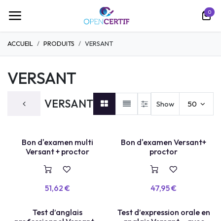
Ir al contenido
0
ACCUEIL
PRODUITS
VERSANT
VERSANT
VERSANT
Show
50
Bon d'examen multi
Bon d'examen Versant+
VOUCHER
Versant + proctor
proctor
51,62
€
47,95
€
Test d’anglais
Test d’expression orale en
VOUCHER
VOUCHER