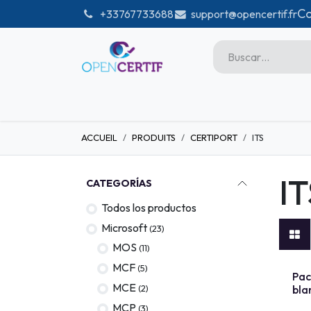
Ir al contenido
Co
͏
+33767733688
support@opencertif.fr
Inicio
Certifications
Tien
ACCUEIL
PRODUITS
CERTIPORT
ITS
Microsoft
Unity
IT
CATEGORÍAS
Adobe
Todos los productos
PMI
Microsoft
(23)
linux
MOS
(11)
MCF
(5)
GitHub
TEST L
Pac
MCE
(2)
bla
DataBricks-certif
MCP
(3)