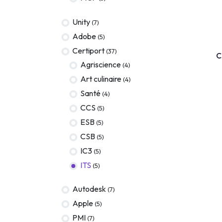
Terraform
Unity
(7)
DevOps
Adobe
(5)
COURS EN
servicenow
Certiport
(37)
C
Agriscience
(4)
Apple
Art culinaire
(4)
Ec-Council
Santé
(4)
Autodesk
CCS
(5)
ESB
(5)
ESB
CSB
(5)
ITS
IC3
(5)
Intuit
ITS
(5)
IC3
Autodesk
(7)
CSB
Apple
(5)
PMI
(7)
NetAPP