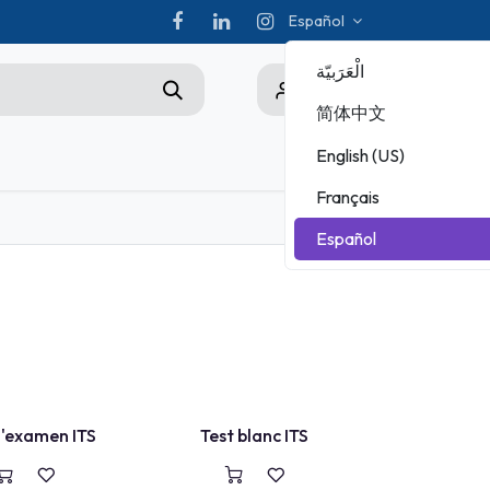
Español
الْعَرَبيّة
0
简体中文
English (US)
s
Championship
Français
ADOBE
Español
MICROSOFT
TEST BLANC
'examen ITS
Test blanc ITS