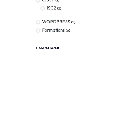
ISC2
(2)
WORDPRESS
(5)
Formations
(6)
LANGUAGE
CERTIFICATION
KEYWORDS
Out of stock