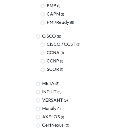
PMP
(1)
AWS
CAPM
(1)
Meta
PMI/Ready
(5)
Oracle
CISCO
(8)
Versant
CISCO / CCST
(5)
CCNA
(1)
Agrisciences
CCNP
(1)
ccs
SCOR
(1)
wordpress
META
(5)
CISSP
INTUIT
(5)
axelos
VERSANT
(5)
Mondly
(1)
AXELOS
(1)
CertNexus
(0)