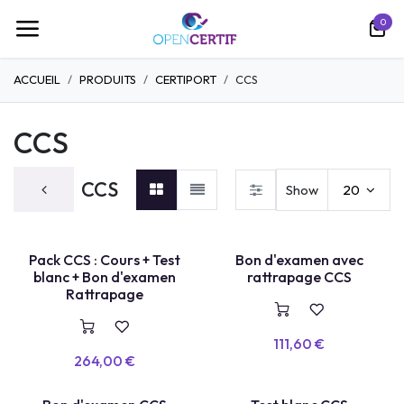
Ir al contenido
0
ACCUEIL
PRODUITS
CERTIPORT
CCS
CCS
CCS
Show
20
TEST LABEL
Pack CCS : Cours + Test
Bon d'examen avec
E
X
A
E
N
+
R
E
P
A
S
S
A
G
blanc + Bon d'examen
rattrapage CCS
M
E
Rattrapage
111,60
€
264,00
€