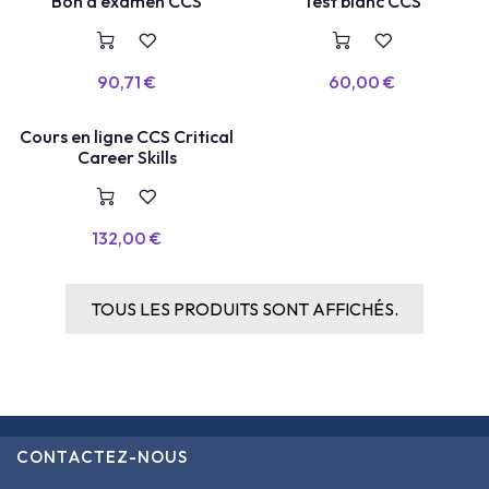
TEST BLANC
Bon d'examen CCS
Test blanc CCS
VOUCHER
90,71
€
60,00
€
COURS EN LIGNE
Cours en ligne CCS Critical
Career Skills
132,00
€
TOUS LES PRODUITS SONT AFFICHÉS.
CONTACTEZ-NOUS