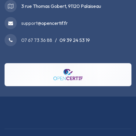
3 rue Thomas Gobert, 91120 Palaiseau
support@
opencertif.fr
07 67 73 36 88
/ 09 39 24 53 19