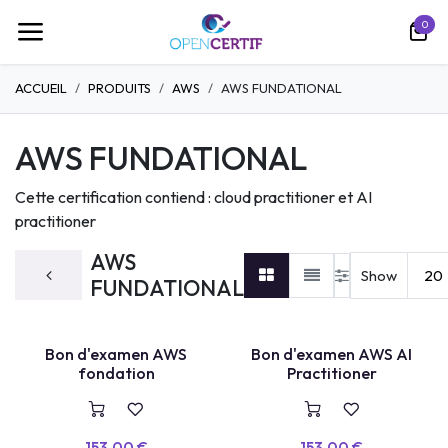
Skip to Content
0
ACCUEIL
PRODUITS
AWS
AWS FUNDATIONAL
AWS FUNDATIONAL
Cette certification contiend : cloud practitioner et AI
practitioner
AWS
Show
20
FUNDATIONAL
Bon d'examen AWS
Bon d'examen AWS AI
VOUCHER
VOUCHER
fondation
Practitioner
153.00
€
153.00
€