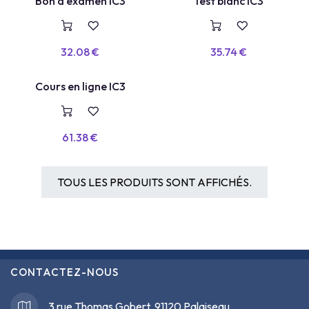
TEST BLANC
Bon d'examen IC3
Test blanc IC3
VOUCHER
32.08
€
35.74
€
COURS EN LIGNE
Cours en ligne IC3
61.38
€
TOUS LES PRODUITS SONT AFFICHÉS.
CONTACTEZ-NOUS
3 rue Thomas Gobert, 91120 Palaiseau