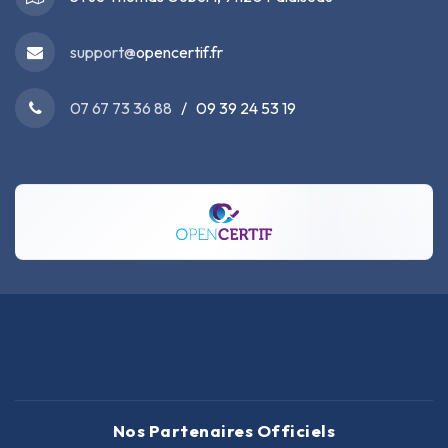
support@
opencertif.fr
07 67 73 36 88
/ 09 39 24 53 19
Nos Partenaires Officiels