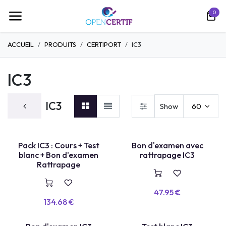
Skip to Content
0
ACCUEIL
PRODUITS
CERTIPORT
IC3
IC3
IC3
Show
60
TEST LABEL
Pack IC3 : Cours + Test
Bon d'examen avec
E
X
A
E
N
+
R
E
P
A
S
S
A
G
blanc + Bon d'examen
rattrapage IC3
M
E
Rattrapage
47.95
€
134.68
€