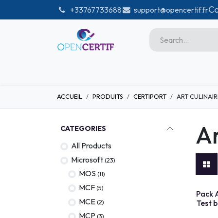
Skip to Content
Co
͏
+33767733688
support@opencertif.fr
Home
Certifications
Sho
ACCUEIL
PRODUITS
CERTIPORT
ART CULINAIR
Microsoft
Unity
Ar
CATEGORIES
Adobe
All Products
PMI
Microsoft
(23)
linux
MOS
(11)
MCF
(5)
GitHub
TEST L
Pack A
MCE
(2)
Test 
DataBricks-certif
MCP
(3)