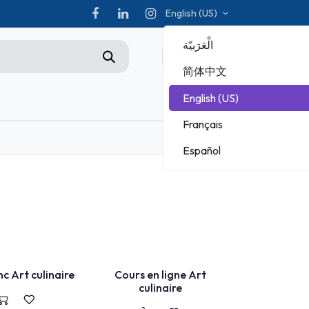
English (US)
الْعَرَبيّة
0
简体中文
English (US)
Championship
Français
ADOBE
Español
MICROSOFT
COURS EN LIGNE
nc Art culinaire
Cours en ligne Art
culinaire