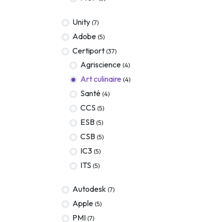
Terraform
Unity
(7)
DevOps
Adobe
(5)
servicenow
Certiport
(37)
Agriscience
(4)
Apple
Art culinaire
(4)
Ec-Council
Santé
(4)
Autodesk
CCS
(5)
ESB
(5)
ESB
CSB
(5)
ITS
IC3
(5)
Intuit
ITS
(5)
IC3
Autodesk
(7)
CSB
Apple
(5)
PMI
(7)
NetAPP