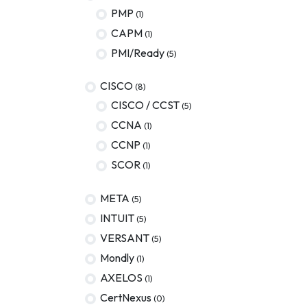
PMP
(1)
AWS
CAPM
(1)
Meta
PMI/Ready
(5)
Oracle
CISCO
(8)
Versant
CISCO / CCST
(5)
CCNA
(1)
Agrisciences
CCNP
(1)
ccs
SCOR
(1)
wordpress
META
(5)
CISSP
INTUIT
(5)
axelos
VERSANT
(5)
Mondly
(1)
AXELOS
(1)
CertNexus
(0)