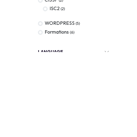
ISC2
(2)
WORDPRESS
(5)
Formations
(6)
LANGUAGE
KEYWORDS
Out of stock