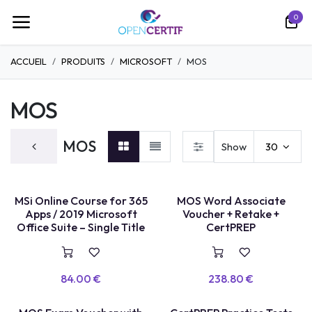
Skip to Content
0
ACCUEIL
PRODUITS
MICROSOFT
MOS
MOS
MOS
Show
30
COURS EN LIGNE
TEST LABEL
MSi Online Course for 365
MOS Word Associate
Apps / 2019 Microsoft
Voucher + Retake +
Office Suite – Single Title
CertPREP
84.00
€
238.80
€