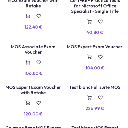
TEST BLANC
MOS Exam Voucher with
CertPREP Practice Tests
E
X
A
E
N
+
R
E
P
A
S
S
A
G
Retake
for Microsoft Office
M
E
Specialist - Single Title
122.40
€
40.80
€
MOS Associate Exam
MOS Expert Exam Voucher
VOUCHER
VOUCHER
Voucher
104.00
€
106.80
€
TEST BLANC
MOS Expert Exam Voucher
Test blanc Full suite MOS
E
X
A
E
N
+
R
E
P
A
S
S
A
G
with Retake
M
E
226.99
€
120.00
€
Cours en ligne MOS Expert
Test blanc MOS Expert