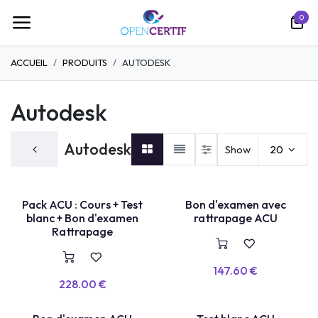
Skip to Content
0
ACCUEIL
PRODUITS
AUTODESK
Autodesk
Autodesk
Show
20
TEST LABEL
Pack ACU : Cours + Test
Bon d'examen avec
E
X
A
E
N
+
R
E
P
A
S
S
A
G
blanc + Bon d'examen
rattrapage ACU
M
E
Rattrapage
147.60
€
228.00
€