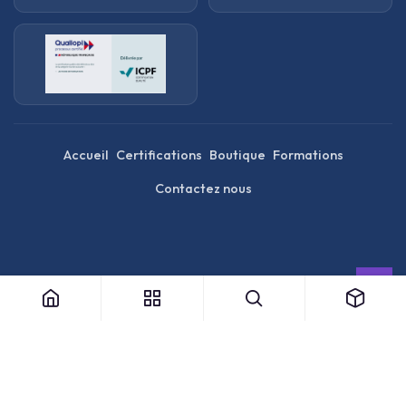
Accueil
Certifications
Boutique
Formations
Contactez nous
الْعَرَبيّة
|
简体中文
|
English (US)
Copyright © Opencertif .
Mentions légales
|
Français
|
Español