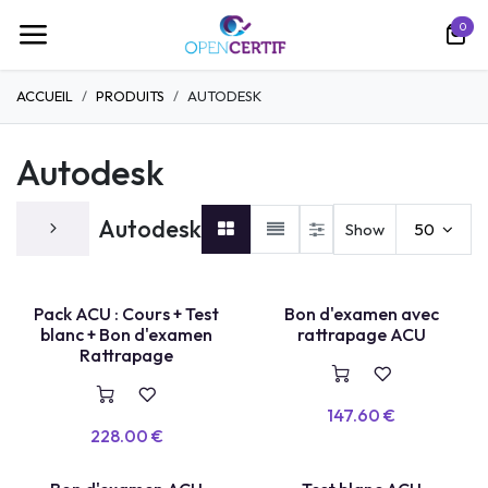
تخطي للذهاب إلى المحتوى
0
ACCUEIL
PRODUITS
AUTODESK
Autodesk
Autodesk
Show
50
TEST LABEL
Pack ACU : Cours + Test
Bon d'examen avec
E
X
A
E
N
+
R
E
P
A
S
S
A
G
blanc + Bon d'examen
rattrapage ACU
M
E
Rattrapage
147.60
€
228.00
€