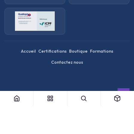
Accueil
Certifications
Boutique
Formations
Contactez nous
English (US)
|
简体中文
|
الْعَرَبيّة
Copyright © Opencertif .
Mentions légales
|
Français
|
Español