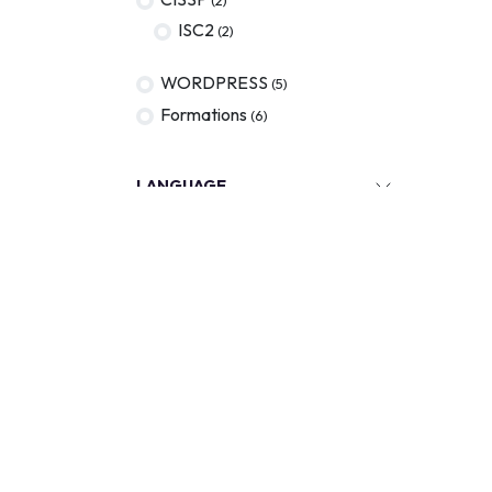
ISC2
(2)
WORDPRESS
(5)
Formations
(6)
LANGUAGE
KEYWORDS
Out of stock