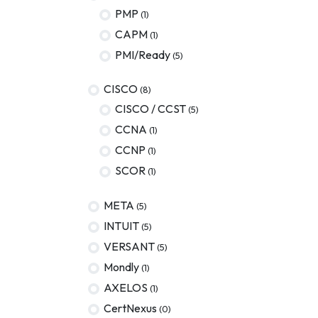
PMP
(1)
AWS
CAPM
(1)
Meta
PMI/Ready
(5)
Oracle
CISCO
(8)
Versant
CISCO / CCST
(5)
CCNA
(1)
Agrisciences
CCNP
(1)
ccs
SCOR
(1)
wordpress
META
(5)
CISSP
INTUIT
(5)
axelos
VERSANT
(5)
Mondly
(1)
AXELOS
(1)
CertNexus
(0)