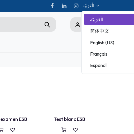
الْعَرَبيّة
الْعَرَبيّة
0
简体中文
English (US)
Championship
Français
ADOBE
Español
MICROSOFT
TEST BLANC
'examen ESB
Test blanc ESB