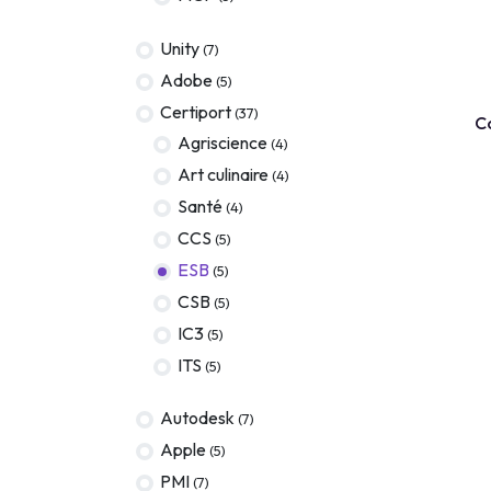
Terraform
Unity
(7)
DevOps
Adobe
(5)
COURS EN
servicenow
Certiport
(37)
Co
Agriscience
(4)
Apple
Art culinaire
(4)
Ec-Council
Santé
(4)
Autodesk
CCS
(5)
ESB
(5)
ESB
CSB
(5)
ITS
IC3
(5)
Intuit
ITS
(5)
IC3
Autodesk
(7)
CSB
Apple
(5)
PMI
(7)
NetAPP