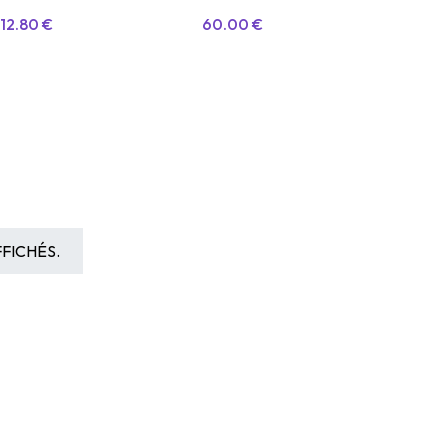
112.80
€
60.00
€
FICHÉS.